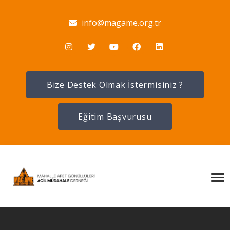
info@magame.org.tr
Bize Destek Olmak İstermisiniz ?
Eğitim Başvurusu